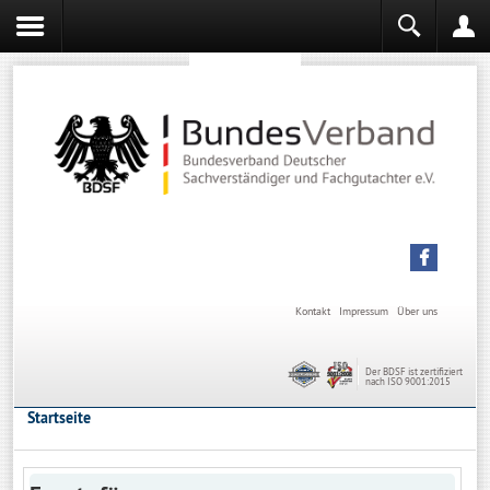
Sachverständiger werden
Sachverständiger Ausbildung
Kontakt
Impressum
Über uns
Der BDSF ist zertifiziert
nach ISO 9001:2015
Startseite