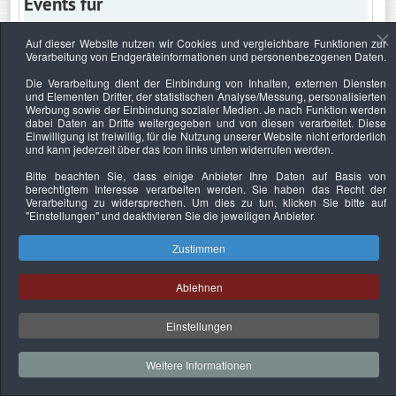
Events für
Auf dieser Website nutzen wir Cookies und vergleichbare Funktionen zur
Verarbeitung von Endgeräteinformationen und personenbezogenen Daten.
Donnerstag, 25. Juli 2024
Die Verarbeitung dient der Einbindung von Inhalten, externen Diensten
und Elementen Dritter, der statistischen Analyse/Messung, personalisierten
Keine Termine
Werbung sowie der Einbindung sozialer Medien. Je nach Funktion werden
dabei Daten an Dritte weitergegeben und von diesen verarbeitet. Diese
Einwilligung ist freiwillig, für die Nutzung unserer Website nicht erforderlich
und kann jederzeit über das Icon links unten widerrufen werden.
Bitte beachten Sie, dass einige Anbieter Ihre Daten auf Basis von
Datenschutzerklärung
Urheberrechtsnachweise
Nachhaltigkeit
berechtigtem Interesse verarbeiten werden. Sie haben das Recht der
Verarbeitung zu widersprechen. Um dies zu tun, klicken Sie bitte auf
Copyright © 2026. Bundesverband Deutscher
"Einstellungen"
und deaktivieren Sie die jeweiligen Anbieter.
Sachverständiger und Fachgutachter e.V..
Zustimmen
Ablehnen
Einstellungen
Weitere Informationen