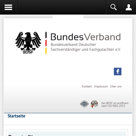
Sachverständiger werden
Sachverständiger Ausbildung
Kontakt
Impressum
Über uns
Der BDSF ist zertifiziert
nach ISO 9001:2015
Startseite