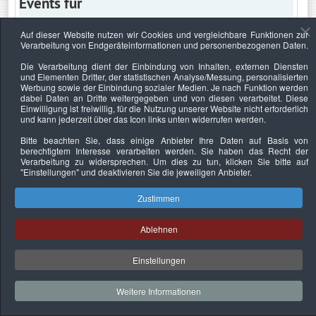
Events für
Auf dieser Website nutzen wir Cookies und vergleichbare Funktionen zur
Verarbeitung von Endgeräteinformationen und personenbezogenen Daten.
Montag, 22. Juli 2024
Die Verarbeitung dient der Einbindung von Inhalten, externen Diensten
und Elementen Dritter, der statistischen Analyse/Messung, personalisierten
Keine Termine
Werbung sowie der Einbindung sozialer Medien. Je nach Funktion werden
dabei Daten an Dritte weitergegeben und von diesen verarbeitet. Diese
Einwilligung ist freiwillig, für die Nutzung unserer Website nicht erforderlich
und kann jederzeit über das Icon links unten widerrufen werden.
Bitte beachten Sie, dass einige Anbieter Ihre Daten auf Basis von
Datenschutzerklärung
Urheberrechtsnachweise
Nachhaltigkeit
berechtigtem Interesse verarbeiten werden. Sie haben das Recht der
Verarbeitung zu widersprechen. Um dies zu tun, klicken Sie bitte auf
Copyright © 2026. Bundesverband Deutscher
"Einstellungen"
und deaktivieren Sie die jeweiligen Anbieter.
Sachverständiger und Fachgutachter e.V..
Zustimmen
Ablehnen
Einstellungen
Weitere Informationen