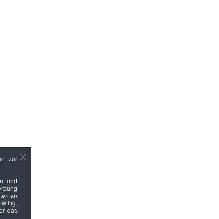
en zur
en und
Werbung
ten an
willig,
ber das