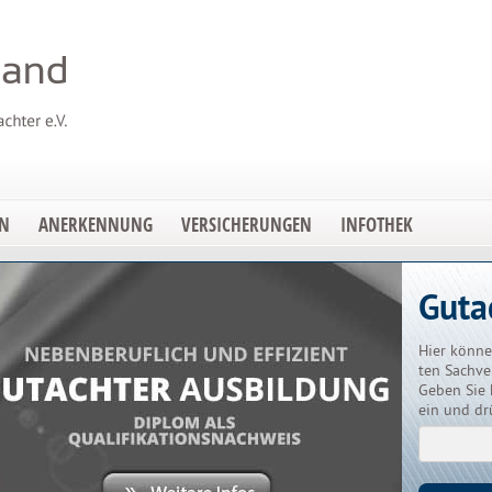
EN
ANERKENNUNG
VERSICHERUNGEN
INFOTHEK
Guta
Hier könne
ten Sachve
Geben Sie 
ein und dr