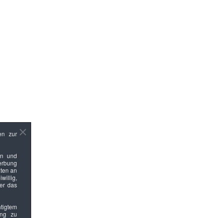
en zur
en und
Werbung
ten an
willig,
ber das
htigtem
ung zu