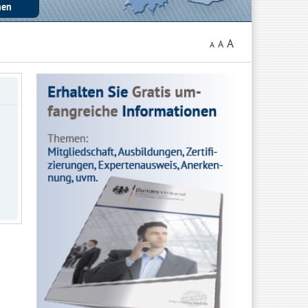
A
A
A