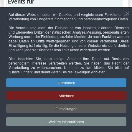
Events für
Auf dieser Website nutzen wir Cookies und vergleichbare Funktionen zur
Verarbeitung von Endgeräteinformationen und personenbezogenen Daten.
Montag, 24. Juni 2024
Die Verarbeitung dient der Einbindung von Inhalten, externen Diensten
und Elementen Dritter, der statistischen Analyse/Messung, personalisierten
Keine Termine
Werbung sowie der Einbindung sozialer Medien. Je nach Funktion werden
dabei Daten an Dritte weitergegeben und von diesen verarbeitet. Diese
Einwilligung ist freiwillig, für die Nutzung unserer Website nicht erforderlich
und kann jederzeit über das Icon links unten widerrufen werden.
Bitte beachten Sie, dass einige Anbieter Ihre Daten auf Basis von
Datenschutzerklärung
Urheberrechtsnachweise
Nachhaltigkeit
berechtigtem Interesse verarbeiten werden. Sie haben das Recht der
Verarbeitung zu widersprechen. Um dies zu tun, klicken Sie bitte auf
Copyright © 2026. Bundesverband Deutscher
"Einstellungen"
und deaktivieren Sie die jeweiligen Anbieter.
Sachverständiger und Fachgutachter e.V..
Zustimmen
Ablehnen
Einstellungen
Weitere Informationen