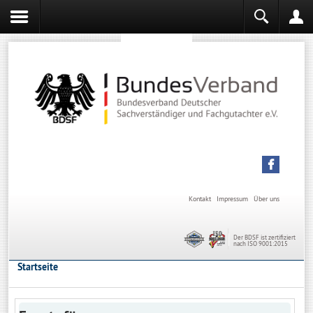
Sachverständiger werden
Sachverständiger Ausbildung
Kontakt
Impressum
Über uns
Der BDSF ist zertifiziert
nach ISO 9001:2015
Startseite