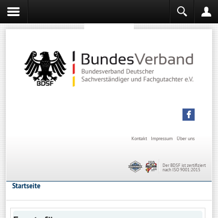
Sachverständiger werden
Sachverständiger Ausbildung
Kontakt
Impressum
Über uns
Der BDSF ist zertifiziert
nach ISO 9001:2015
Startseite