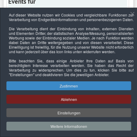
Events für
Auf dieser Website nutzen wir Cookies und vergleichbare Funktionen zur
Verarbeitung von Endgeräteinformationen und personenbezogenen Daten.
Samstag, 22. Juni 2024
Die Verarbeitung dient der Einbindung von Inhalten, externen Diensten
und Elementen Dritter, der statistischen Analyse/Messung, personalisierten
Keine Termine
Werbung sowie der Einbindung sozialer Medien. Je nach Funktion werden
dabei Daten an Dritte weitergegeben und von diesen verarbeitet. Diese
Einwilligung ist freiwillig, für die Nutzung unserer Website nicht erforderlich
und kann jederzeit über das Icon links unten widerrufen werden.
Bitte beachten Sie, dass einige Anbieter Ihre Daten auf Basis von
Datenschutzerklärung
Urheberrechtsnachweise
Nachhaltigkeit
berechtigtem Interesse verarbeiten werden. Sie haben das Recht der
Verarbeitung zu widersprechen. Um dies zu tun, klicken Sie bitte auf
Copyright © 2026. Bundesverband Deutscher
"Einstellungen"
und deaktivieren Sie die jeweiligen Anbieter.
Sachverständiger und Fachgutachter e.V..
Zustimmen
Ablehnen
Einstellungen
Weitere Informationen