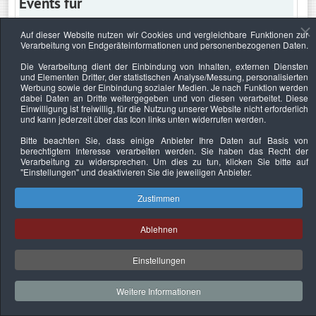
Events für
Auf dieser Website nutzen wir Cookies und vergleichbare Funktionen zur
Verarbeitung von Endgeräteinformationen und personenbezogenen Daten.
Dienstag, 18. Juni 2024
Die Verarbeitung dient der Einbindung von Inhalten, externen Diensten
und Elementen Dritter, der statistischen Analyse/Messung, personalisierten
Keine Termine
Werbung sowie der Einbindung sozialer Medien. Je nach Funktion werden
dabei Daten an Dritte weitergegeben und von diesen verarbeitet. Diese
Einwilligung ist freiwillig, für die Nutzung unserer Website nicht erforderlich
und kann jederzeit über das Icon links unten widerrufen werden.
Bitte beachten Sie, dass einige Anbieter Ihre Daten auf Basis von
Datenschutzerklärung
Urheberrechtsnachweise
Nachhaltigkeit
berechtigtem Interesse verarbeiten werden. Sie haben das Recht der
Verarbeitung zu widersprechen. Um dies zu tun, klicken Sie bitte auf
Copyright © 2026. Bundesverband Deutscher
"Einstellungen"
und deaktivieren Sie die jeweiligen Anbieter.
Sachverständiger und Fachgutachter e.V..
Zustimmen
Ablehnen
Einstellungen
Weitere Informationen