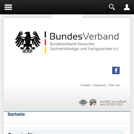
Sachverständiger werden
Sachverständiger Ausbildung
Kontakt
Impressum
Über uns
Der BDSF ist zertifiziert
nach ISO 9001:2015
Startseite