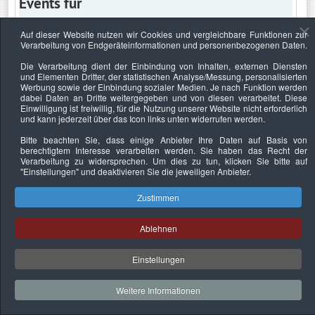
Events für
Auf dieser Website nutzen wir Cookies und vergleichbare Funktionen zur
Verarbeitung von Endgeräteinformationen und personenbezogenen Daten.
Freitag, 14. Juni 2024
Die Verarbeitung dient der Einbindung von Inhalten, externen Diensten
und Elementen Dritter, der statistischen Analyse/Messung, personalisierten
Keine Termine
Werbung sowie der Einbindung sozialer Medien. Je nach Funktion werden
dabei Daten an Dritte weitergegeben und von diesen verarbeitet. Diese
Einwilligung ist freiwillig, für die Nutzung unserer Website nicht erforderlich
und kann jederzeit über das Icon links unten widerrufen werden.
Bitte beachten Sie, dass einige Anbieter Ihre Daten auf Basis von
Datenschutzerklärung
Urheberrechtsnachweise
Nachhaltigkeit
berechtigtem Interesse verarbeiten werden. Sie haben das Recht der
Verarbeitung zu widersprechen. Um dies zu tun, klicken Sie bitte auf
Copyright © 2026. Bundesverband Deutscher
"Einstellungen"
und deaktivieren Sie die jeweiligen Anbieter.
Sachverständiger und Fachgutachter e.V..
Zustimmen
Ablehnen
Einstellungen
Weitere Informationen