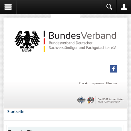
Sachverständiger werden
Sachverständiger Ausbildung
Kontakt
Impressum
Über uns
Der BDSF ist zertifiziert
nach ISO 9001:2015
Startseite