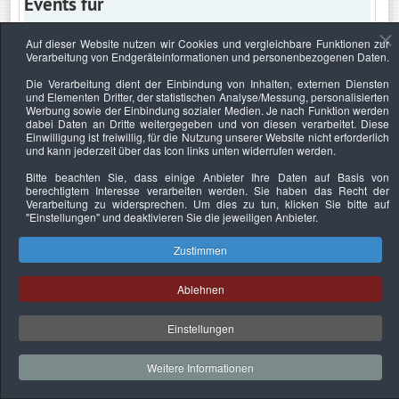
Events für
Auf dieser Website nutzen wir Cookies und vergleichbare Funktionen zur
Verarbeitung von Endgeräteinformationen und personenbezogenen Daten.
Mittwoch, 8. Mai 2024
Die Verarbeitung dient der Einbindung von Inhalten, externen Diensten
und Elementen Dritter, der statistischen Analyse/Messung, personalisierten
Keine Termine
Werbung sowie der Einbindung sozialer Medien. Je nach Funktion werden
dabei Daten an Dritte weitergegeben und von diesen verarbeitet. Diese
Einwilligung ist freiwillig, für die Nutzung unserer Website nicht erforderlich
und kann jederzeit über das Icon links unten widerrufen werden.
Bitte beachten Sie, dass einige Anbieter Ihre Daten auf Basis von
Datenschutzerklärung
Urheberrechtsnachweise
Nachhaltigkeit
berechtigtem Interesse verarbeiten werden. Sie haben das Recht der
Verarbeitung zu widersprechen. Um dies zu tun, klicken Sie bitte auf
Copyright © 2026. Bundesverband Deutscher
"Einstellungen"
und deaktivieren Sie die jeweiligen Anbieter.
Sachverständiger und Fachgutachter e.V..
Zustimmen
Ablehnen
Einstellungen
Weitere Informationen