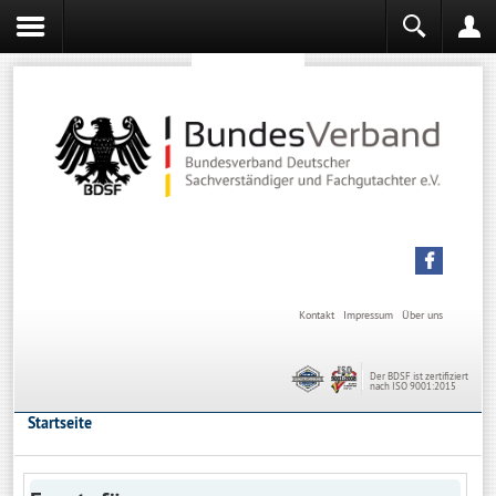
Sachverständiger werden
Sachverständiger Ausbildung
Kontakt
Impressum
Über uns
Der BDSF ist zertifiziert
nach ISO 9001:2015
Startseite