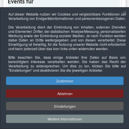
Events für
Auf dieser Website nutzen wir Cookies und vergleichbare Funktionen zur
Verarbeitung von Endgeräteinformationen und personenbezogenen Daten.
Freitag, 17. Mai 2024
Die Verarbeitung dient der Einbindung von Inhalten, externen Diensten
und Elementen Dritter, der statistischen Analyse/Messung, personalisierten
Keine Termine
Werbung sowie der Einbindung sozialer Medien. Je nach Funktion werden
dabei Daten an Dritte weitergegeben und von diesen verarbeitet. Diese
Einwilligung ist freiwillig, für die Nutzung unserer Website nicht erforderlich
und kann jederzeit über das Icon links unten widerrufen werden.
Bitte beachten Sie, dass einige Anbieter Ihre Daten auf Basis von
Datenschutzerklärung
Urheberrechtsnachweise
Nachhaltigkeit
berechtigtem Interesse verarbeiten werden. Sie haben das Recht der
Verarbeitung zu widersprechen. Um dies zu tun, klicken Sie bitte auf
Copyright © 2026. Bundesverband Deutscher
"Einstellungen"
und deaktivieren Sie die jeweiligen Anbieter.
Sachverständiger und Fachgutachter e.V..
Zustimmen
Ablehnen
Einstellungen
Weitere Informationen