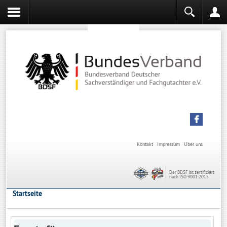
Sachverständiger werden
Sachverständiger Ausbildung
Kontakt
Impressum
Über uns
Der BDSF ist zertifiziert
nach ISO 9001:2015
Startseite