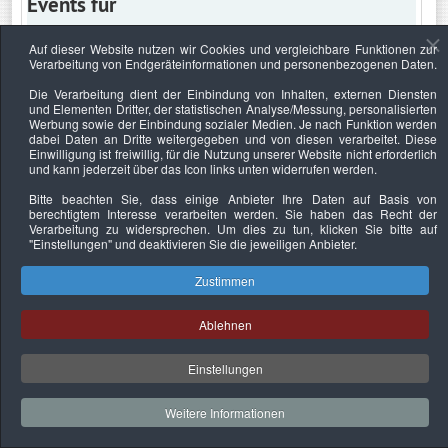
Events für
Auf dieser Website nutzen wir Cookies und vergleichbare Funktionen zur
Verarbeitung von Endgeräteinformationen und personenbezogenen Daten.
Samstag, 6. April 2024
Die Verarbeitung dient der Einbindung von Inhalten, externen Diensten
und Elementen Dritter, der statistischen Analyse/Messung, personalisierten
Keine Termine
Werbung sowie der Einbindung sozialer Medien. Je nach Funktion werden
dabei Daten an Dritte weitergegeben und von diesen verarbeitet. Diese
Einwilligung ist freiwillig, für die Nutzung unserer Website nicht erforderlich
und kann jederzeit über das Icon links unten widerrufen werden.
Bitte beachten Sie, dass einige Anbieter Ihre Daten auf Basis von
Datenschutzerklärung
Urheberrechtsnachweise
Nachhaltigkeit
berechtigtem Interesse verarbeiten werden. Sie haben das Recht der
Verarbeitung zu widersprechen. Um dies zu tun, klicken Sie bitte auf
Copyright © 2026. Bundesverband Deutscher
"Einstellungen"
und deaktivieren Sie die jeweiligen Anbieter.
Sachverständiger und Fachgutachter e.V..
Zustimmen
Ablehnen
Einstellungen
Weitere Informationen