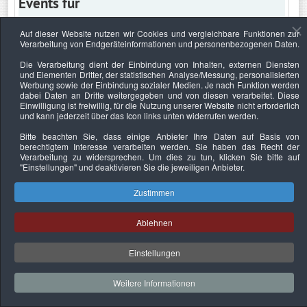
Events für
Auf dieser Website nutzen wir Cookies und vergleichbare Funktionen zur
Verarbeitung von Endgeräteinformationen und personenbezogenen Daten.
Dienstag, 30. April 2024
Die Verarbeitung dient der Einbindung von Inhalten, externen Diensten
und Elementen Dritter, der statistischen Analyse/Messung, personalisierten
Keine Termine
Werbung sowie der Einbindung sozialer Medien. Je nach Funktion werden
dabei Daten an Dritte weitergegeben und von diesen verarbeitet. Diese
Einwilligung ist freiwillig, für die Nutzung unserer Website nicht erforderlich
und kann jederzeit über das Icon links unten widerrufen werden.
Bitte beachten Sie, dass einige Anbieter Ihre Daten auf Basis von
Datenschutzerklärung
Urheberrechtsnachweise
Nachhaltigkeit
berechtigtem Interesse verarbeiten werden. Sie haben das Recht der
Verarbeitung zu widersprechen. Um dies zu tun, klicken Sie bitte auf
Copyright © 2026. Bundesverband Deutscher
"Einstellungen"
und deaktivieren Sie die jeweiligen Anbieter.
Sachverständiger und Fachgutachter e.V..
Zustimmen
Ablehnen
Einstellungen
Weitere Informationen