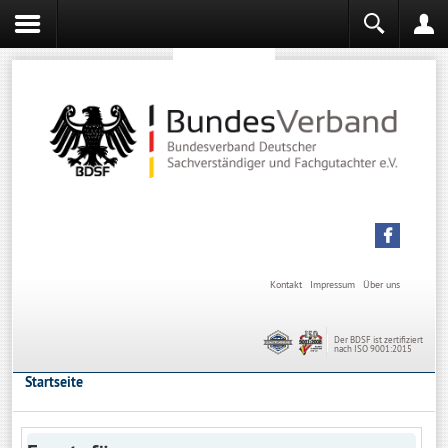
Sachverständiger werden
Sachverständiger Ausbildung
Kontakt
Impressum
Über uns
Der BDSF ist zertifiziert
nach ISO 9001:2015
Startseite