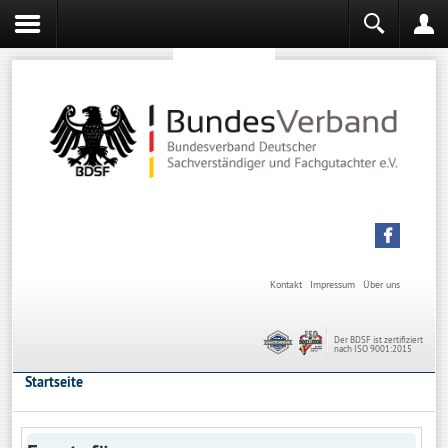
Sachverständiger werden
Sachverständiger Ausbildung
Kontakt
Impressum
Über uns
Der BDSF ist zertifiziert
nach ISO 9001:2015
Startseite