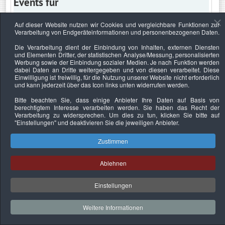
Events für
Auf dieser Website nutzen wir Cookies und vergleichbare Funktionen zur
Verarbeitung von Endgeräteinformationen und personenbezogenen Daten.
Sonntag, 21. April 2024
Die Verarbeitung dient der Einbindung von Inhalten, externen Diensten
und Elementen Dritter, der statistischen Analyse/Messung, personalisierten
Keine Termine
Werbung sowie der Einbindung sozialer Medien. Je nach Funktion werden
dabei Daten an Dritte weitergegeben und von diesen verarbeitet. Diese
Einwilligung ist freiwillig, für die Nutzung unserer Website nicht erforderlich
und kann jederzeit über das Icon links unten widerrufen werden.
Bitte beachten Sie, dass einige Anbieter Ihre Daten auf Basis von
Datenschutzerklärung
Urheberrechtsnachweise
Nachhaltigkeit
berechtigtem Interesse verarbeiten werden. Sie haben das Recht der
Verarbeitung zu widersprechen. Um dies zu tun, klicken Sie bitte auf
Copyright © 2026. Bundesverband Deutscher
"Einstellungen"
und deaktivieren Sie die jeweiligen Anbieter.
Sachverständiger und Fachgutachter e.V..
Zustimmen
Ablehnen
Einstellungen
Weitere Informationen