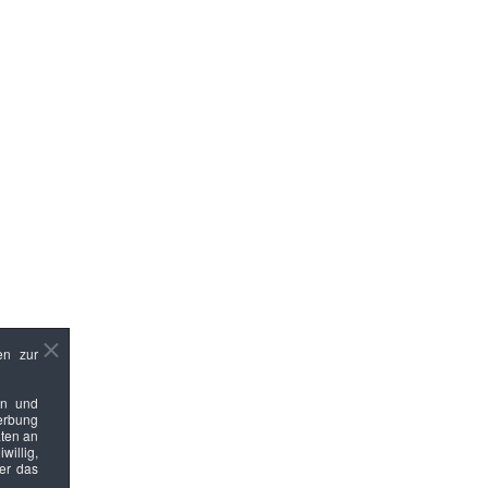
en zur
en und
Werbung
ten an
willig,
ber das