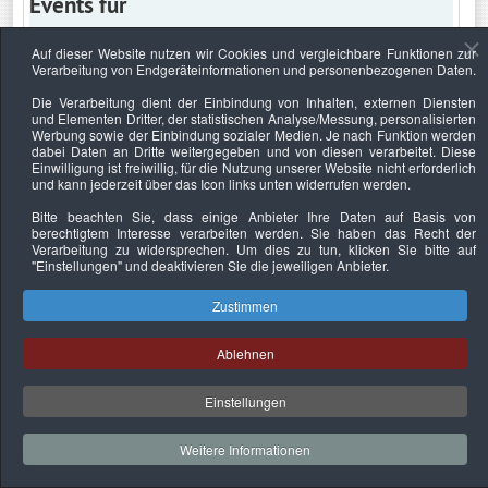
Events für
Auf dieser Website nutzen wir Cookies und vergleichbare Funktionen zur
Verarbeitung von Endgeräteinformationen und personenbezogenen Daten.
Dienstag, 16. April 2024
Die Verarbeitung dient der Einbindung von Inhalten, externen Diensten
und Elementen Dritter, der statistischen Analyse/Messung, personalisierten
Keine Termine
Werbung sowie der Einbindung sozialer Medien. Je nach Funktion werden
dabei Daten an Dritte weitergegeben und von diesen verarbeitet. Diese
Einwilligung ist freiwillig, für die Nutzung unserer Website nicht erforderlich
und kann jederzeit über das Icon links unten widerrufen werden.
Bitte beachten Sie, dass einige Anbieter Ihre Daten auf Basis von
Datenschutzerklärung
Urheberrechtsnachweise
Nachhaltigkeit
berechtigtem Interesse verarbeiten werden. Sie haben das Recht der
Verarbeitung zu widersprechen. Um dies zu tun, klicken Sie bitte auf
Copyright © 2026. Bundesverband Deutscher
"Einstellungen"
und deaktivieren Sie die jeweiligen Anbieter.
Sachverständiger und Fachgutachter e.V..
Zustimmen
Ablehnen
Einstellungen
Weitere Informationen