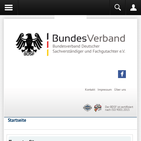
Sachverständiger werden
Sachverständiger Ausbildung
Kontakt
Impressum
Über uns
Der BDSF ist zertifiziert
nach ISO 9001:2015
Startseite