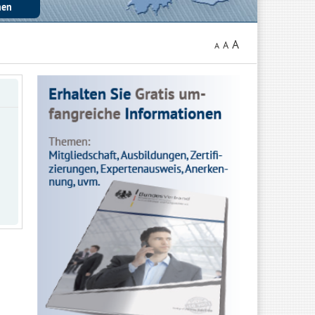
A
A
A