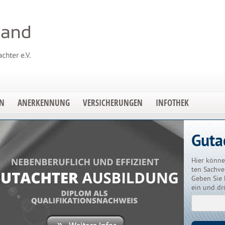
EN
ANERKENNUNG
VERSICHERUNGEN
INFOTHEK
Guta
Hier könne
ten Sachve
Geben Sie 
ein und dr