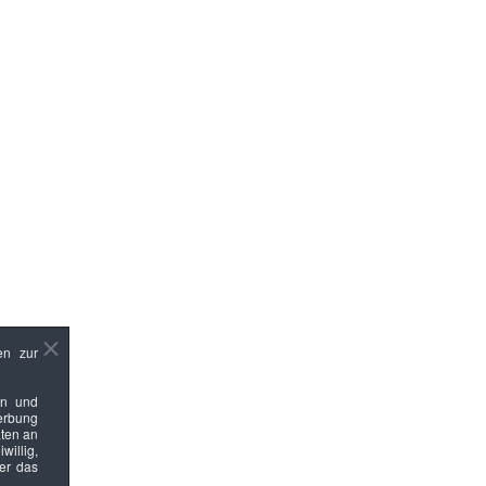
en zur
en und
Werbung
ten an
willig,
ber das