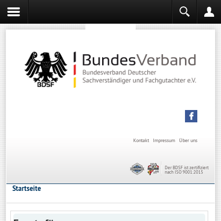
Sachverständiger werden
Sachverständiger Ausbildung
Kontakt
Impressum
Über uns
Der BDSF ist zertifiziert
nach ISO 9001:2015
Startseite