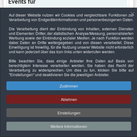
Events für
Auf dieser Website nutzen wir Cookies und vergleichbare Funktionen zur
Verarbeitung von Endgeräteinformationen und personenbezogenen Daten.
Montag, 18. März 2024
Die Verarbeitung dient der Einbindung von Inhalten, externen Diensten
und Elementen Dritter, der statistischen Analyse/Messung, personalisierten
Keine Termine
Werbung sowie der Einbindung sozialer Medien. Je nach Funktion werden
dabei Daten an Dritte weitergegeben und von diesen verarbeitet. Diese
Einwilligung ist freiwillig, für die Nutzung unserer Website nicht erforderlich
und kann jederzeit über das Icon links unten widerrufen werden.
Bitte beachten Sie, dass einige Anbieter Ihre Daten auf Basis von
Datenschutzerklärung
Urheberrechtsnachweise
Nachhaltigkeit
berechtigtem Interesse verarbeiten werden. Sie haben das Recht der
Verarbeitung zu widersprechen. Um dies zu tun, klicken Sie bitte auf
Copyright © 2026. Bundesverband Deutscher
"Einstellungen"
und deaktivieren Sie die jeweiligen Anbieter.
Sachverständiger und Fachgutachter e.V..
Zustimmen
Ablehnen
Einstellungen
Weitere Informationen