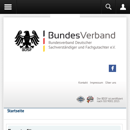
Sachverständiger werden
Sachverständiger Ausbildung
Kontakt
Impressum
Über uns
Der BDSF ist zertifiziert
nach ISO 9001:2015
Startseite