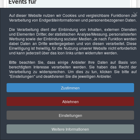
Events für
Auf dieser Website nutzen wir Cookies und vergleichbare Funktionen zur
Verarbeitung von Endgeräteinformationen und personenbezogenen Daten.
Mittwoch, 25. Dezember 2024
Die Verarbeitung dient der Einbindung von Inhalten, externen Diensten
und Elementen Dritter, der statistischen Analyse/Messung, personalisierten
Keine Termine
Werbung sowie der Einbindung sozialer Medien. Je nach Funktion werden
dabei Daten an Dritte weitergegeben und von diesen verarbeitet. Diese
Einwilligung ist freiwillig, für die Nutzung unserer Website nicht erforderlich
und kann jederzeit über das Icon links unten widerrufen werden.
Bitte beachten Sie, dass einige Anbieter Ihre Daten auf Basis von
Datenschutzerklärung
Urheberrechtsnachweise
Nachhaltigkeit
berechtigtem Interesse verarbeiten werden. Sie haben das Recht der
Verarbeitung zu widersprechen. Um dies zu tun, klicken Sie bitte auf
Copyright © 2026. Bundesverband Deutscher
"Einstellungen"
und deaktivieren Sie die jeweiligen Anbieter.
Sachverständiger und Fachgutachter e.V..
Zustimmen
Ablehnen
Einstellungen
Weitere Informationen