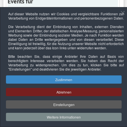
Events für
Auf dieser Website nutzen wir Cookies und vergleichbare Funktionen zur
Verarbeitung von Endgeräteinformationen und personenbezogenen Daten.
Dienstag, 23. Januar 2024
Die Verarbeitung dient der Einbindung von Inhalten, externen Diensten
und Elementen Dritter, der statistischen Analyse/Messung, personalisierten
Keine Termine
Werbung sowie der Einbindung sozialer Medien. Je nach Funktion werden
dabei Daten an Dritte weitergegeben und von diesen verarbeitet. Diese
Einwilligung ist freiwillig, für die Nutzung unserer Website nicht erforderlich
und kann jederzeit über das Icon links unten widerrufen werden.
Bitte beachten Sie, dass einige Anbieter Ihre Daten auf Basis von
Datenschutzerklärung
Urheberrechtsnachweise
Nachhaltigkeit
berechtigtem Interesse verarbeiten werden. Sie haben das Recht der
Verarbeitung zu widersprechen. Um dies zu tun, klicken Sie bitte auf
Copyright © 2026. Bundesverband Deutscher
"Einstellungen"
und deaktivieren Sie die jeweiligen Anbieter.
Sachverständiger und Fachgutachter e.V..
Zustimmen
Ablehnen
Einstellungen
Weitere Informationen