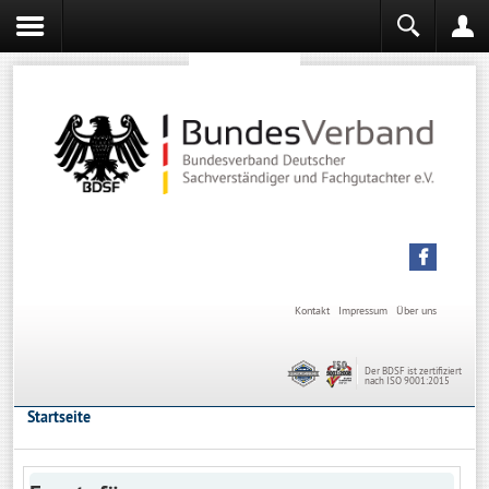
Sachverständiger werden
Sachverständiger Ausbildung
Kontakt
Impressum
Über uns
Der BDSF ist zertifiziert
nach ISO 9001:2015
Startseite