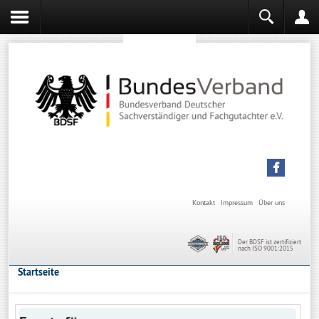
Sachverständiger werden
Sachverständiger Ausbildung
Kontakt
Impressum
Über uns
Der BDSF ist zertifiziert
nach ISO 9001:2015
Startseite