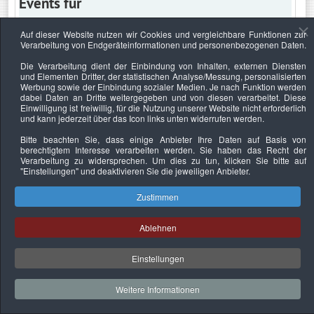
Events für
Auf dieser Website nutzen wir Cookies und vergleichbare Funktionen zur
Verarbeitung von Endgeräteinformationen und personenbezogenen Daten.
Dienstag, 22. August 2023
Die Verarbeitung dient der Einbindung von Inhalten, externen Diensten
und Elementen Dritter, der statistischen Analyse/Messung, personalisierten
Keine Termine
Werbung sowie der Einbindung sozialer Medien. Je nach Funktion werden
dabei Daten an Dritte weitergegeben und von diesen verarbeitet. Diese
Einwilligung ist freiwillig, für die Nutzung unserer Website nicht erforderlich
und kann jederzeit über das Icon links unten widerrufen werden.
Bitte beachten Sie, dass einige Anbieter Ihre Daten auf Basis von
Datenschutzerklärung
Urheberrechtsnachweise
Nachhaltigkeit
berechtigtem Interesse verarbeiten werden. Sie haben das Recht der
Verarbeitung zu widersprechen. Um dies zu tun, klicken Sie bitte auf
Copyright © 2026. Bundesverband Deutscher
"Einstellungen"
und deaktivieren Sie die jeweiligen Anbieter.
Sachverständiger und Fachgutachter e.V..
Zustimmen
Ablehnen
Einstellungen
Weitere Informationen