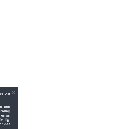
en zur
en und
Werbung
ten an
willig,
ber das