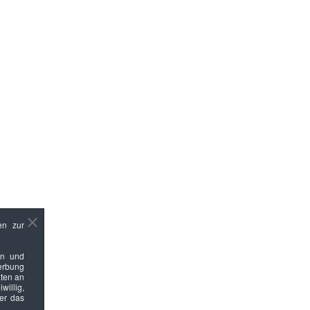
en zur
en und
Werbung
ten an
willig,
ber das