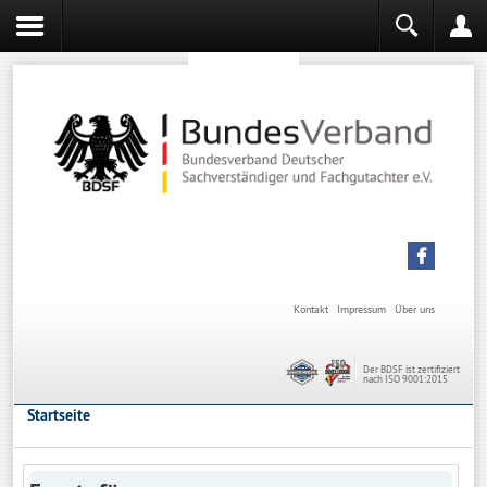
Sachverständiger werden
Sachverständiger Ausbildung
Kontakt
Impressum
Über uns
Der BDSF ist zertifiziert
nach ISO 9001:2015
Startseite