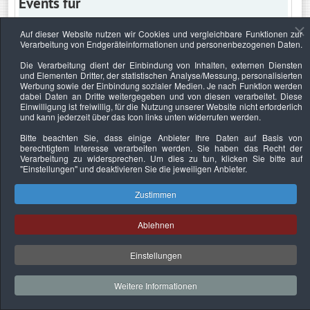
Events für
Auf dieser Website nutzen wir Cookies und vergleichbare Funktionen zur
Verarbeitung von Endgeräteinformationen und personenbezogenen Daten.
Mittwoch, 19. Juli 2023
Die Verarbeitung dient der Einbindung von Inhalten, externen Diensten
und Elementen Dritter, der statistischen Analyse/Messung, personalisierten
Keine Termine
Werbung sowie der Einbindung sozialer Medien. Je nach Funktion werden
dabei Daten an Dritte weitergegeben und von diesen verarbeitet. Diese
Einwilligung ist freiwillig, für die Nutzung unserer Website nicht erforderlich
und kann jederzeit über das Icon links unten widerrufen werden.
Bitte beachten Sie, dass einige Anbieter Ihre Daten auf Basis von
Datenschutzerklärung
Urheberrechtsnachweise
Nachhaltigkeit
berechtigtem Interesse verarbeiten werden. Sie haben das Recht der
Verarbeitung zu widersprechen. Um dies zu tun, klicken Sie bitte auf
Copyright © 2026. Bundesverband Deutscher
"Einstellungen"
und deaktivieren Sie die jeweiligen Anbieter.
Sachverständiger und Fachgutachter e.V..
Zustimmen
Ablehnen
Einstellungen
Weitere Informationen