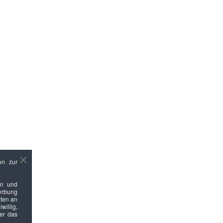
en zur
en und
Werbung
ten an
willig,
ber das