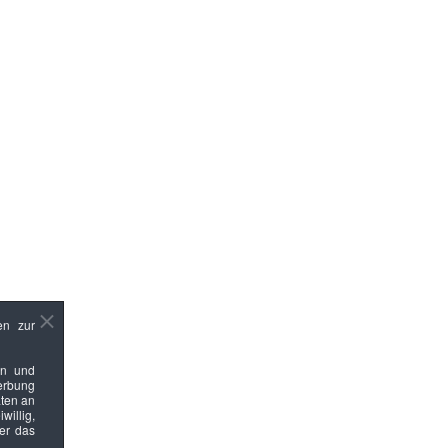
en zur
en und
Werbung
ten an
willig,
ber das