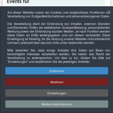
Events für
Auf dieser Website nutzen wir Cookies und vergleichbare Funktionen zur
Verarbeitung von Endgeräteinformationen und personenbezogenen Daten.
Freitag, 30. Juni 2023
Die Verarbeitung dient der Einbindung von Inhalten, externen Diensten
und Elementen Dritter, der statistischen Analyse/Messung, personalisierten
Keine Termine
Werbung sowie der Einbindung sozialer Medien. Je nach Funktion werden
dabei Daten an Dritte weitergegeben und von diesen verarbeitet. Diese
Einwilligung ist freiwillig, für die Nutzung unserer Website nicht erforderlich
und kann jederzeit über das Icon links unten widerrufen werden.
Bitte beachten Sie, dass einige Anbieter Ihre Daten auf Basis von
Datenschutzerklärung
Urheberrechtsnachweise
Nachhaltigkeit
berechtigtem Interesse verarbeiten werden. Sie haben das Recht der
Verarbeitung zu widersprechen. Um dies zu tun, klicken Sie bitte auf
Copyright © 2026. Bundesverband Deutscher
"Einstellungen"
und deaktivieren Sie die jeweiligen Anbieter.
Sachverständiger und Fachgutachter e.V..
Zustimmen
Ablehnen
Einstellungen
Weitere Informationen