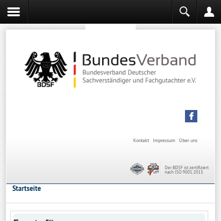
Sachverständiger werden
Sachverständiger Ausbildung
Kontakt
Impressum
Über uns
Der BDSF ist zertifiziert
nach ISO 9001:2015
Startseite