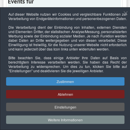
Events für
Auf dieser Website nutzen wir Cookies und vergleichbare Funktionen zur
Verarbeitung von Endgeräteinformationen und personenbezogenen Daten.
Freitag, 23. Juni 2023
Die Verarbeitung dient der Einbindung von Inhalten, externen Diensten
und Elementen Dritter, der statistischen Analyse/Messung, personalisierten
Keine Termine
Werbung sowie der Einbindung sozialer Medien. Je nach Funktion werden
dabei Daten an Dritte weitergegeben und von diesen verarbeitet. Diese
Einwilligung ist freiwillig, für die Nutzung unserer Website nicht erforderlich
und kann jederzeit über das Icon links unten widerrufen werden.
Bitte beachten Sie, dass einige Anbieter Ihre Daten auf Basis von
Datenschutzerklärung
Urheberrechtsnachweise
Nachhaltigkeit
berechtigtem Interesse verarbeiten werden. Sie haben das Recht der
Verarbeitung zu widersprechen. Um dies zu tun, klicken Sie bitte auf
Copyright © 2026. Bundesverband Deutscher
"Einstellungen"
und deaktivieren Sie die jeweiligen Anbieter.
Sachverständiger und Fachgutachter e.V..
Zustimmen
Ablehnen
Einstellungen
Weitere Informationen