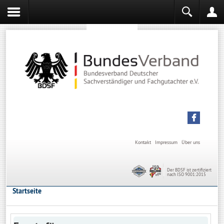
Sachverständiger werden
Sachverständiger Ausbildung
Kontakt
Impressum
Über uns
Der BDSF ist zertifiziert
nach ISO 9001:2015
Startseite