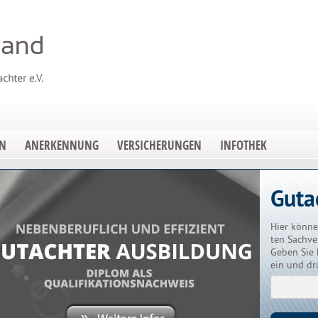
EN
ANERKENNUNG
VERSICHERUNGEN
INFOTHEK
Guta
Hier könne
ten Sachve
Geben Sie 
ein und dr