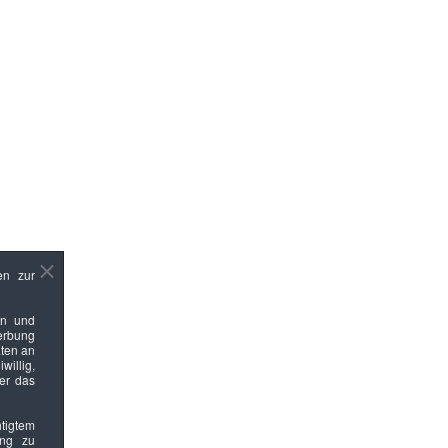
en zur
en und
Werbung
ten an
willig,
ber das
htigtem
ung zu