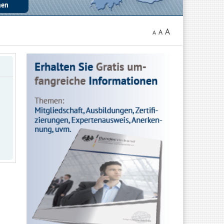
A
A
A