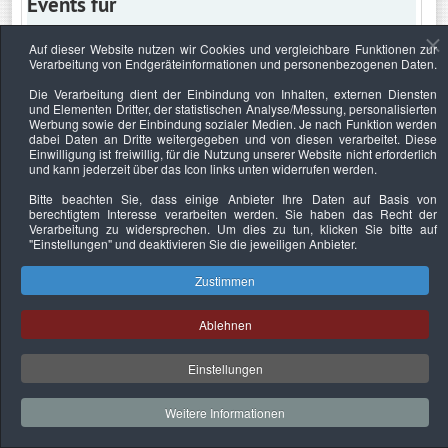
Events für
Auf dieser Website nutzen wir Cookies und vergleichbare Funktionen zur
Verarbeitung von Endgeräteinformationen und personenbezogenen Daten.
Freitag, 26. Mai 2023
Die Verarbeitung dient der Einbindung von Inhalten, externen Diensten
und Elementen Dritter, der statistischen Analyse/Messung, personalisierten
Keine Termine
Werbung sowie der Einbindung sozialer Medien. Je nach Funktion werden
dabei Daten an Dritte weitergegeben und von diesen verarbeitet. Diese
Einwilligung ist freiwillig, für die Nutzung unserer Website nicht erforderlich
und kann jederzeit über das Icon links unten widerrufen werden.
Bitte beachten Sie, dass einige Anbieter Ihre Daten auf Basis von
Datenschutzerklärung
Urheberrechtsnachweise
Nachhaltigkeit
berechtigtem Interesse verarbeiten werden. Sie haben das Recht der
Verarbeitung zu widersprechen. Um dies zu tun, klicken Sie bitte auf
Copyright © 2026. Bundesverband Deutscher
"Einstellungen"
und deaktivieren Sie die jeweiligen Anbieter.
Sachverständiger und Fachgutachter e.V..
Zustimmen
Ablehnen
Einstellungen
Weitere Informationen