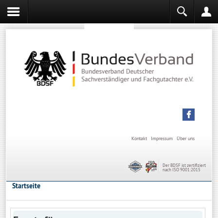
Sachverständiger werden
Sachverständiger Ausbildung
Kontakt
Impressum
Über uns
Der BDSF ist zertifiziert
nach ISO 9001:2015
Startseite