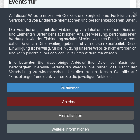
Events für
Auf dieser Website nutzen wir Cookies und vergleichbare Funktionen zur
Verarbeitung von Endgeräteinformationen und personenbezogenen Daten.
Mittwoch, 24. Mai 2023
Die Verarbeitung dient der Einbindung von Inhalten, externen Diensten
und Elementen Dritter, der statistischen Analyse/Messung, personalisierten
Keine Termine
Werbung sowie der Einbindung sozialer Medien. Je nach Funktion werden
dabei Daten an Dritte weitergegeben und von diesen verarbeitet. Diese
Einwilligung ist freiwillig, für die Nutzung unserer Website nicht erforderlich
und kann jederzeit über das Icon links unten widerrufen werden.
Bitte beachten Sie, dass einige Anbieter Ihre Daten auf Basis von
Datenschutzerklärung
Urheberrechtsnachweise
Nachhaltigkeit
berechtigtem Interesse verarbeiten werden. Sie haben das Recht der
Verarbeitung zu widersprechen. Um dies zu tun, klicken Sie bitte auf
Copyright © 2026. Bundesverband Deutscher
"Einstellungen"
und deaktivieren Sie die jeweiligen Anbieter.
Sachverständiger und Fachgutachter e.V..
Zustimmen
Ablehnen
Einstellungen
Weitere Informationen