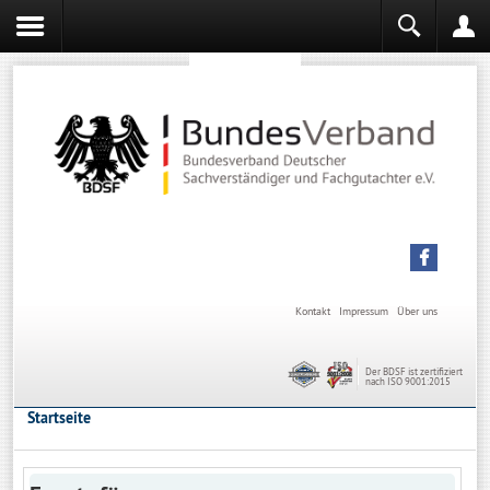
Sachverständiger werden
Sachverständiger Ausbildung
Kontakt
Impressum
Über uns
Der BDSF ist zertifiziert
nach ISO 9001:2015
Startseite