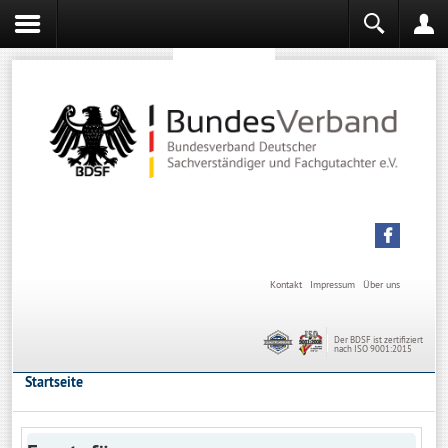
Sachverständiger werden
Sachverständiger Ausbildung
Kontakt
Impressum
Über uns
Der BDSF ist zertifiziert
nach ISO 9001:2015
Startseite