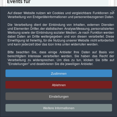
Events für
Auf dieser Website nutzen wir Cookies und vergleichbare Funktionen zur
Verarbeitung von Endgeräteinformationen und personenbezogenen Daten.
Freitag, 19. Mai 2023
Die Verarbeitung dient der Einbindung von Inhalten, externen Diensten
und Elementen Dritter, der statistischen Analyse/Messung, personalisierten
Keine Termine
Werbung sowie der Einbindung sozialer Medien. Je nach Funktion werden
dabei Daten an Dritte weitergegeben und von diesen verarbeitet. Diese
Einwilligung ist freiwillig, für die Nutzung unserer Website nicht erforderlich
und kann jederzeit über das Icon links unten widerrufen werden.
Bitte beachten Sie, dass einige Anbieter Ihre Daten auf Basis von
Datenschutzerklärung
Urheberrechtsnachweise
Nachhaltigkeit
berechtigtem Interesse verarbeiten werden. Sie haben das Recht der
Verarbeitung zu widersprechen. Um dies zu tun, klicken Sie bitte auf
Copyright © 2026. Bundesverband Deutscher
"Einstellungen"
und deaktivieren Sie die jeweiligen Anbieter.
Sachverständiger und Fachgutachter e.V..
Zustimmen
Ablehnen
Einstellungen
Weitere Informationen