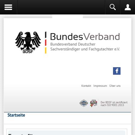
Sachverständiger werden
Sachverständiger Ausbildung
Kontakt
Impressum
Über uns
Der BDSF ist zertifiziert
nach ISO 9001:2015
Startseite