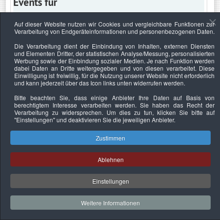
Events für
Auf dieser Website nutzen wir Cookies und vergleichbare Funktionen zur
Verarbeitung von Endgeräteinformationen und personenbezogenen Daten.
Donnerstag, 11. Mai 2023
Die Verarbeitung dient der Einbindung von Inhalten, externen Diensten
und Elementen Dritter, der statistischen Analyse/Messung, personalisierten
Keine Termine
Werbung sowie der Einbindung sozialer Medien. Je nach Funktion werden
dabei Daten an Dritte weitergegeben und von diesen verarbeitet. Diese
Einwilligung ist freiwillig, für die Nutzung unserer Website nicht erforderlich
und kann jederzeit über das Icon links unten widerrufen werden.
Bitte beachten Sie, dass einige Anbieter Ihre Daten auf Basis von
Datenschutzerklärung
Urheberrechtsnachweise
Nachhaltigkeit
berechtigtem Interesse verarbeiten werden. Sie haben das Recht der
Verarbeitung zu widersprechen. Um dies zu tun, klicken Sie bitte auf
Copyright © 2026. Bundesverband Deutscher
"Einstellungen"
und deaktivieren Sie die jeweiligen Anbieter.
Sachverständiger und Fachgutachter e.V..
Zustimmen
Ablehnen
Einstellungen
Weitere Informationen