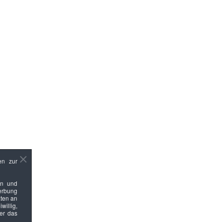
en zur
en und
Werbung
ten an
willig,
ber das