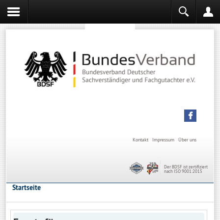
Sachverständiger werden
Sachverständiger Ausbildung
Kontakt
Impressum
Über uns
Der BDSF ist zertifiziert
nach ISO 9001:2015
Startseite