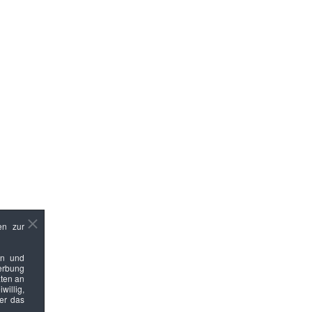
en zur
en und
Werbung
ten an
willig,
ber das