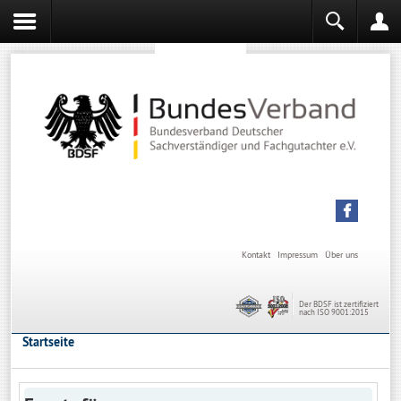
Sachverständiger werden
Sachverständiger Ausbildung
Kontakt
Impressum
Über uns
Der BDSF ist zertifiziert
nach ISO 9001:2015
Startseite