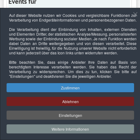
Events für
Auf dieser Website nutzen wir Cookies und vergleichbare Funktionen zur
Verarbeitung von Endgeräteinformationen und personenbezogenen Daten.
Montag, 13. März 2023
Die Verarbeitung dient der Einbindung von Inhalten, externen Diensten
und Elementen Dritter, der statistischen Analyse/Messung, personalisierten
Keine Termine
Werbung sowie der Einbindung sozialer Medien. Je nach Funktion werden
dabei Daten an Dritte weitergegeben und von diesen verarbeitet. Diese
Einwilligung ist freiwillig, für die Nutzung unserer Website nicht erforderlich
und kann jederzeit über das Icon links unten widerrufen werden.
Bitte beachten Sie, dass einige Anbieter Ihre Daten auf Basis von
Datenschutzerklärung
Urheberrechtsnachweise
Nachhaltigkeit
berechtigtem Interesse verarbeiten werden. Sie haben das Recht der
Verarbeitung zu widersprechen. Um dies zu tun, klicken Sie bitte auf
Copyright © 2026. Bundesverband Deutscher
"Einstellungen"
und deaktivieren Sie die jeweiligen Anbieter.
Sachverständiger und Fachgutachter e.V..
Zustimmen
Ablehnen
Einstellungen
Weitere Informationen