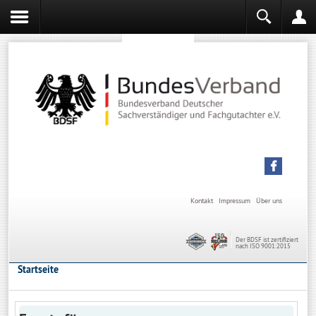
Sachverständiger werden
Sachverständiger Ausbildung
Kontakt
Impressum
Über uns
Der BDSF ist zertifiziert
nach ISO 9001:2015
Startseite