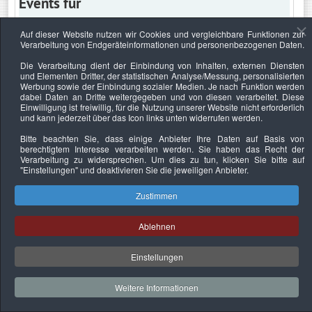
Events für
Auf dieser Website nutzen wir Cookies und vergleichbare Funktionen zur
Verarbeitung von Endgeräteinformationen und personenbezogenen Daten.
Mittwoch, 8. Februar 2023
Die Verarbeitung dient der Einbindung von Inhalten, externen Diensten
und Elementen Dritter, der statistischen Analyse/Messung, personalisierten
Keine Termine
Werbung sowie der Einbindung sozialer Medien. Je nach Funktion werden
dabei Daten an Dritte weitergegeben und von diesen verarbeitet. Diese
Einwilligung ist freiwillig, für die Nutzung unserer Website nicht erforderlich
und kann jederzeit über das Icon links unten widerrufen werden.
Bitte beachten Sie, dass einige Anbieter Ihre Daten auf Basis von
Datenschutzerklärung
Urheberrechtsnachweise
Nachhaltigkeit
berechtigtem Interesse verarbeiten werden. Sie haben das Recht der
Verarbeitung zu widersprechen. Um dies zu tun, klicken Sie bitte auf
Copyright © 2026. Bundesverband Deutscher
"Einstellungen"
und deaktivieren Sie die jeweiligen Anbieter.
Sachverständiger und Fachgutachter e.V..
Zustimmen
Ablehnen
Einstellungen
Weitere Informationen