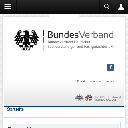
Sachverständiger werden
Sachverständiger Ausbildung
Kontakt
Impressum
Über uns
Der BDSF ist zertifiziert
nach ISO 9001:2015
Startseite