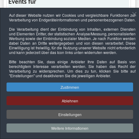
Events für
Auf dieser Website nutzen wir Cookies und vergleichbare Funktionen zur
Verarbeitung von Endgeräteinformationen und personenbezogenen Daten.
Montag, 23. Januar 2023
Die Verarbeitung dient der Einbindung von Inhalten, externen Diensten
und Elementen Dritter, der statistischen Analyse/Messung, personalisierten
Keine Termine
Werbung sowie der Einbindung sozialer Medien. Je nach Funktion werden
dabei Daten an Dritte weitergegeben und von diesen verarbeitet. Diese
Einwilligung ist freiwillig, für die Nutzung unserer Website nicht erforderlich
und kann jederzeit über das Icon links unten widerrufen werden.
Bitte beachten Sie, dass einige Anbieter Ihre Daten auf Basis von
Datenschutzerklärung
Urheberrechtsnachweise
Nachhaltigkeit
berechtigtem Interesse verarbeiten werden. Sie haben das Recht der
Verarbeitung zu widersprechen. Um dies zu tun, klicken Sie bitte auf
Copyright © 2026. Bundesverband Deutscher
"Einstellungen"
und deaktivieren Sie die jeweiligen Anbieter.
Sachverständiger und Fachgutachter e.V..
Zustimmen
Ablehnen
Einstellungen
Weitere Informationen