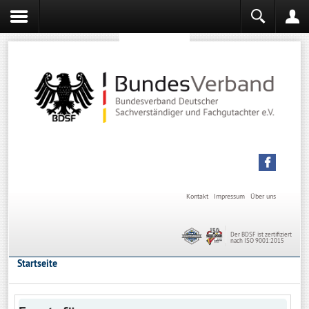
Sachverständiger werden
Sachverständiger Ausbildung
Kontakt
Impressum
Über uns
Der BDSF ist zertifiziert
nach ISO 9001:2015
Startseite