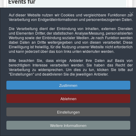
Events für
Auf dieser Website nutzen wir Cookies und vergleichbare Funktionen zur
Verarbeitung von Endgeräteinformationen und personenbezogenen Daten.
Donnerstag, 19. Januar 2023
Die Verarbeitung dient der Einbindung von Inhalten, externen Diensten
und Elementen Dritter, der statistischen Analyse/Messung, personalisierten
Keine Termine
Werbung sowie der Einbindung sozialer Medien. Je nach Funktion werden
dabei Daten an Dritte weitergegeben und von diesen verarbeitet. Diese
Einwilligung ist freiwillig, für die Nutzung unserer Website nicht erforderlich
und kann jederzeit über das Icon links unten widerrufen werden.
Bitte beachten Sie, dass einige Anbieter Ihre Daten auf Basis von
Datenschutzerklärung
Urheberrechtsnachweise
Nachhaltigkeit
berechtigtem Interesse verarbeiten werden. Sie haben das Recht der
Verarbeitung zu widersprechen. Um dies zu tun, klicken Sie bitte auf
Copyright © 2026. Bundesverband Deutscher
"Einstellungen"
und deaktivieren Sie die jeweiligen Anbieter.
Sachverständiger und Fachgutachter e.V..
Zustimmen
Ablehnen
Einstellungen
Weitere Informationen