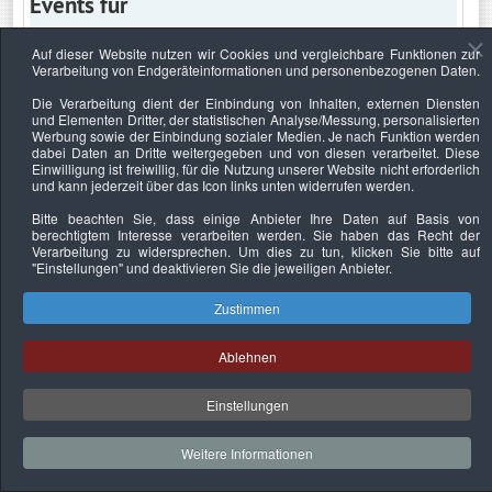
Events für
Auf dieser Website nutzen wir Cookies und vergleichbare Funktionen zur
Verarbeitung von Endgeräteinformationen und personenbezogenen Daten.
Montag, 26. September 2022
Die Verarbeitung dient der Einbindung von Inhalten, externen Diensten
und Elementen Dritter, der statistischen Analyse/Messung, personalisierten
Keine Termine
Werbung sowie der Einbindung sozialer Medien. Je nach Funktion werden
dabei Daten an Dritte weitergegeben und von diesen verarbeitet. Diese
Einwilligung ist freiwillig, für die Nutzung unserer Website nicht erforderlich
und kann jederzeit über das Icon links unten widerrufen werden.
Bitte beachten Sie, dass einige Anbieter Ihre Daten auf Basis von
Datenschutzerklärung
Urheberrechtsnachweise
Nachhaltigkeit
berechtigtem Interesse verarbeiten werden. Sie haben das Recht der
Verarbeitung zu widersprechen. Um dies zu tun, klicken Sie bitte auf
Copyright © 2026. Bundesverband Deutscher
"Einstellungen"
und deaktivieren Sie die jeweiligen Anbieter.
Sachverständiger und Fachgutachter e.V..
Zustimmen
Ablehnen
Einstellungen
Weitere Informationen