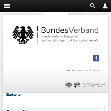
Sachverständiger werden
Sachverständiger Ausbildung
Kontakt
Impressum
Über uns
Der BDSF ist zertifiziert
nach ISO 9001:2015
Startseite