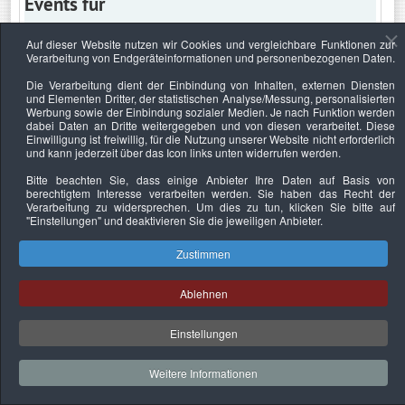
Events für
Auf dieser Website nutzen wir Cookies und vergleichbare Funktionen zur
Verarbeitung von Endgeräteinformationen und personenbezogenen Daten.
Freitag, 23. September 2022
Die Verarbeitung dient der Einbindung von Inhalten, externen Diensten
und Elementen Dritter, der statistischen Analyse/Messung, personalisierten
Keine Termine
Werbung sowie der Einbindung sozialer Medien. Je nach Funktion werden
dabei Daten an Dritte weitergegeben und von diesen verarbeitet. Diese
Einwilligung ist freiwillig, für die Nutzung unserer Website nicht erforderlich
und kann jederzeit über das Icon links unten widerrufen werden.
Bitte beachten Sie, dass einige Anbieter Ihre Daten auf Basis von
Datenschutzerklärung
Urheberrechtsnachweise
Nachhaltigkeit
berechtigtem Interesse verarbeiten werden. Sie haben das Recht der
Verarbeitung zu widersprechen. Um dies zu tun, klicken Sie bitte auf
Copyright © 2026. Bundesverband Deutscher
"Einstellungen"
und deaktivieren Sie die jeweiligen Anbieter.
Sachverständiger und Fachgutachter e.V..
Zustimmen
Ablehnen
Einstellungen
Weitere Informationen