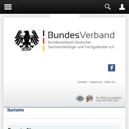
Sachverständiger werden
Sachverständiger Ausbildung
Kontakt
Impressum
Über uns
Der BDSF ist zertifiziert
nach ISO 9001:2015
Startseite