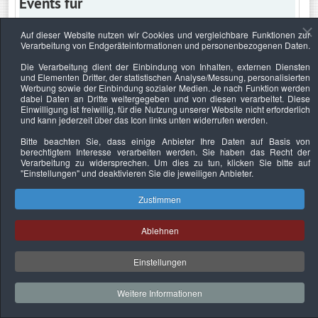
Events für
Auf dieser Website nutzen wir Cookies und vergleichbare Funktionen zur
Verarbeitung von Endgeräteinformationen und personenbezogenen Daten.
Samstag, 17. September 2022
Die Verarbeitung dient der Einbindung von Inhalten, externen Diensten
und Elementen Dritter, der statistischen Analyse/Messung, personalisierten
Keine Termine
Werbung sowie der Einbindung sozialer Medien. Je nach Funktion werden
dabei Daten an Dritte weitergegeben und von diesen verarbeitet. Diese
Einwilligung ist freiwillig, für die Nutzung unserer Website nicht erforderlich
und kann jederzeit über das Icon links unten widerrufen werden.
Bitte beachten Sie, dass einige Anbieter Ihre Daten auf Basis von
Datenschutzerklärung
Urheberrechtsnachweise
Nachhaltigkeit
berechtigtem Interesse verarbeiten werden. Sie haben das Recht der
Verarbeitung zu widersprechen. Um dies zu tun, klicken Sie bitte auf
Copyright © 2026. Bundesverband Deutscher
"Einstellungen"
und deaktivieren Sie die jeweiligen Anbieter.
Sachverständiger und Fachgutachter e.V..
Zustimmen
Ablehnen
Einstellungen
Weitere Informationen