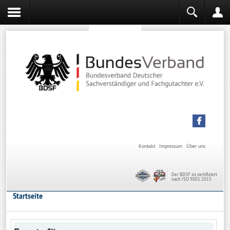
Sachverständiger werden
Sachverständiger Ausbildung
Kontakt
Impressum
Über uns
Der BDSF ist zertifiziert
nach ISO 9001:2015
Startseite