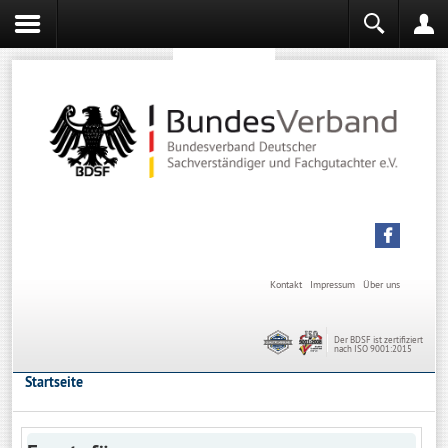
Sachverständiger werden
Sachverständiger Ausbildung
Kontakt
Impressum
Über uns
Der BDSF ist zertifiziert
nach ISO 9001:2015
Startseite