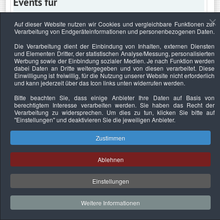
Events für
Auf dieser Website nutzen wir Cookies und vergleichbare Funktionen zur
Verarbeitung von Endgeräteinformationen und personenbezogenen Daten.
Dienstag, 9. August 2022
Die Verarbeitung dient der Einbindung von Inhalten, externen Diensten
und Elementen Dritter, der statistischen Analyse/Messung, personalisierten
Keine Termine
Werbung sowie der Einbindung sozialer Medien. Je nach Funktion werden
dabei Daten an Dritte weitergegeben und von diesen verarbeitet. Diese
Einwilligung ist freiwillig, für die Nutzung unserer Website nicht erforderlich
und kann jederzeit über das Icon links unten widerrufen werden.
Bitte beachten Sie, dass einige Anbieter Ihre Daten auf Basis von
Datenschutzerklärung
Urheberrechtsnachweise
Nachhaltigkeit
berechtigtem Interesse verarbeiten werden. Sie haben das Recht der
Verarbeitung zu widersprechen. Um dies zu tun, klicken Sie bitte auf
Copyright © 2026. Bundesverband Deutscher
"Einstellungen"
und deaktivieren Sie die jeweiligen Anbieter.
Sachverständiger und Fachgutachter e.V..
Zustimmen
Ablehnen
Einstellungen
Weitere Informationen