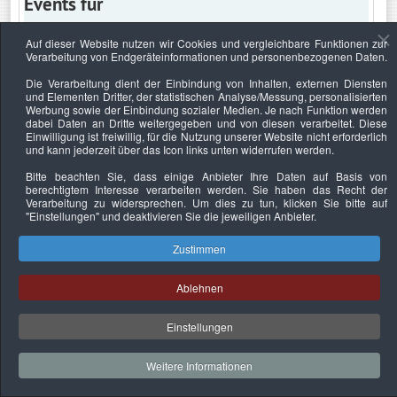
Events für
Auf dieser Website nutzen wir Cookies und vergleichbare Funktionen zur
Verarbeitung von Endgeräteinformationen und personenbezogenen Daten.
Samstag, 2. Juli 2022
Die Verarbeitung dient der Einbindung von Inhalten, externen Diensten
und Elementen Dritter, der statistischen Analyse/Messung, personalisierten
Keine Termine
Werbung sowie der Einbindung sozialer Medien. Je nach Funktion werden
dabei Daten an Dritte weitergegeben und von diesen verarbeitet. Diese
Einwilligung ist freiwillig, für die Nutzung unserer Website nicht erforderlich
und kann jederzeit über das Icon links unten widerrufen werden.
Bitte beachten Sie, dass einige Anbieter Ihre Daten auf Basis von
Datenschutzerklärung
Urheberrechtsnachweise
Nachhaltigkeit
berechtigtem Interesse verarbeiten werden. Sie haben das Recht der
Verarbeitung zu widersprechen. Um dies zu tun, klicken Sie bitte auf
Copyright © 2026. Bundesverband Deutscher
"Einstellungen"
und deaktivieren Sie die jeweiligen Anbieter.
Sachverständiger und Fachgutachter e.V..
Zustimmen
Ablehnen
Einstellungen
Weitere Informationen