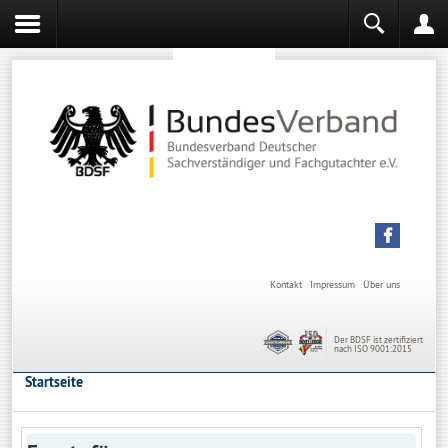
Sachverständiger werden
Sachverständiger Ausbildung
Kontakt
Impressum
Über uns
Der BDSF ist zertifiziert
nach ISO 9001:2015
Startseite