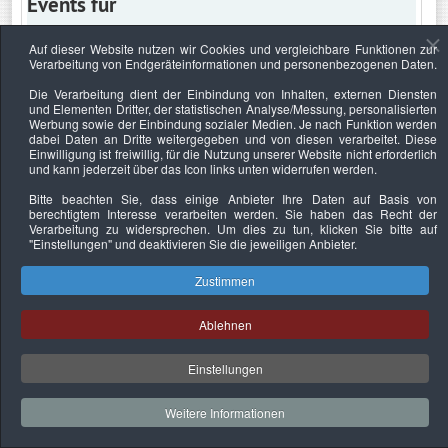
Events für
Auf dieser Website nutzen wir Cookies und vergleichbare Funktionen zur
Verarbeitung von Endgeräteinformationen und personenbezogenen Daten.
Sonntag, 5. Juni 2022
Die Verarbeitung dient der Einbindung von Inhalten, externen Diensten
und Elementen Dritter, der statistischen Analyse/Messung, personalisierten
Keine Termine
Werbung sowie der Einbindung sozialer Medien. Je nach Funktion werden
dabei Daten an Dritte weitergegeben und von diesen verarbeitet. Diese
Einwilligung ist freiwillig, für die Nutzung unserer Website nicht erforderlich
und kann jederzeit über das Icon links unten widerrufen werden.
Bitte beachten Sie, dass einige Anbieter Ihre Daten auf Basis von
Datenschutzerklärung
Urheberrechtsnachweise
Nachhaltigkeit
berechtigtem Interesse verarbeiten werden. Sie haben das Recht der
Verarbeitung zu widersprechen. Um dies zu tun, klicken Sie bitte auf
Copyright © 2026. Bundesverband Deutscher
"Einstellungen"
und deaktivieren Sie die jeweiligen Anbieter.
Sachverständiger und Fachgutachter e.V..
Zustimmen
Ablehnen
Einstellungen
Weitere Informationen