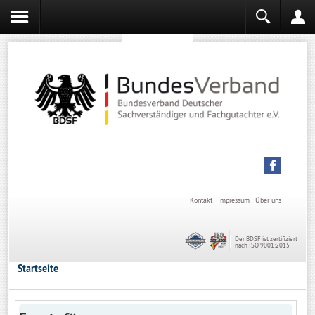
Sachverständiger werden
Sachverständiger Ausbildung
Kontakt
Impressum
Über uns
Der BDSF ist zertifiziert
nach ISO 9001:2015
Startseite