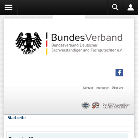
Sachverständiger werden
Sachverständiger Ausbildung
Kontakt
Impressum
Über uns
Der BDSF ist zertifiziert
nach ISO 9001:2015
Startseite