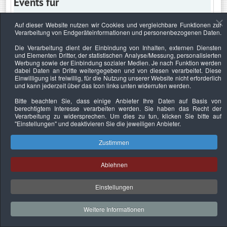
Events für
Auf dieser Website nutzen wir Cookies und vergleichbare Funktionen zur
Verarbeitung von Endgeräteinformationen und personenbezogenen Daten.
Sonntag, 26. Juni 2022
Die Verarbeitung dient der Einbindung von Inhalten, externen Diensten
und Elementen Dritter, der statistischen Analyse/Messung, personalisierten
Keine Termine
Werbung sowie der Einbindung sozialer Medien. Je nach Funktion werden
dabei Daten an Dritte weitergegeben und von diesen verarbeitet. Diese
Einwilligung ist freiwillig, für die Nutzung unserer Website nicht erforderlich
und kann jederzeit über das Icon links unten widerrufen werden.
Bitte beachten Sie, dass einige Anbieter Ihre Daten auf Basis von
Datenschutzerklärung
Urheberrechtsnachweise
Nachhaltigkeit
berechtigtem Interesse verarbeiten werden. Sie haben das Recht der
Verarbeitung zu widersprechen. Um dies zu tun, klicken Sie bitte auf
Copyright © 2026. Bundesverband Deutscher
"Einstellungen"
und deaktivieren Sie die jeweiligen Anbieter.
Sachverständiger und Fachgutachter e.V..
Zustimmen
Ablehnen
Einstellungen
Weitere Informationen