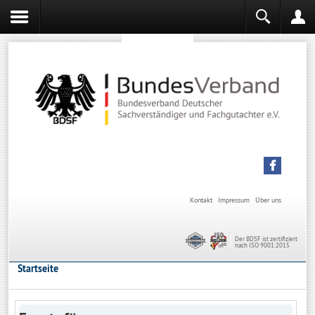
Sachverständiger werden
Sachverständiger Ausbildung
Kontakt
Impressum
Über uns
Der BDSF ist zertifiziert
nach ISO 9001:2015
Startseite