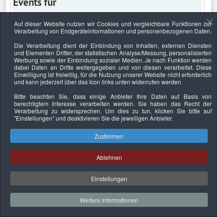
Events für
Auf dieser Website nutzen wir Cookies und vergleichbare Funktionen zur
Verarbeitung von Endgeräteinformationen und personenbezogenen Daten.
Freitag, 24. Juni 2022
Die Verarbeitung dient der Einbindung von Inhalten, externen Diensten
und Elementen Dritter, der statistischen Analyse/Messung, personalisierten
Keine Termine
Werbung sowie der Einbindung sozialer Medien. Je nach Funktion werden
dabei Daten an Dritte weitergegeben und von diesen verarbeitet. Diese
Einwilligung ist freiwillig, für die Nutzung unserer Website nicht erforderlich
und kann jederzeit über das Icon links unten widerrufen werden.
Bitte beachten Sie, dass einige Anbieter Ihre Daten auf Basis von
Datenschutzerklärung
Urheberrechtsnachweise
Nachhaltigkeit
berechtigtem Interesse verarbeiten werden. Sie haben das Recht der
Verarbeitung zu widersprechen. Um dies zu tun, klicken Sie bitte auf
Copyright © 2026. Bundesverband Deutscher
"Einstellungen"
und deaktivieren Sie die jeweiligen Anbieter.
Sachverständiger und Fachgutachter e.V..
Zustimmen
Ablehnen
Einstellungen
Weitere Informationen