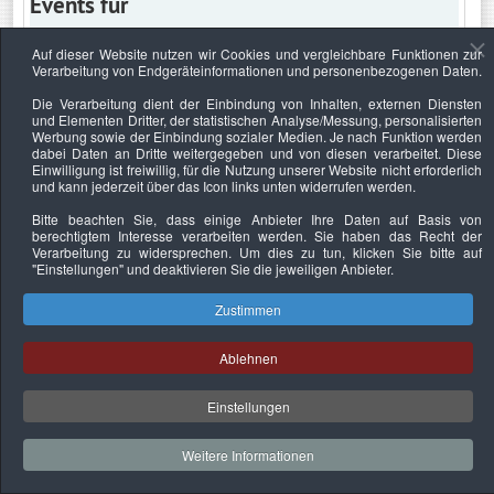
Events für
Auf dieser Website nutzen wir Cookies und vergleichbare Funktionen zur
Verarbeitung von Endgeräteinformationen und personenbezogenen Daten.
Donnerstag, 2. Juni 2022
Die Verarbeitung dient der Einbindung von Inhalten, externen Diensten
und Elementen Dritter, der statistischen Analyse/Messung, personalisierten
Keine Termine
Werbung sowie der Einbindung sozialer Medien. Je nach Funktion werden
dabei Daten an Dritte weitergegeben und von diesen verarbeitet. Diese
Einwilligung ist freiwillig, für die Nutzung unserer Website nicht erforderlich
und kann jederzeit über das Icon links unten widerrufen werden.
Bitte beachten Sie, dass einige Anbieter Ihre Daten auf Basis von
Datenschutzerklärung
Urheberrechtsnachweise
Nachhaltigkeit
berechtigtem Interesse verarbeiten werden. Sie haben das Recht der
Verarbeitung zu widersprechen. Um dies zu tun, klicken Sie bitte auf
Copyright © 2026. Bundesverband Deutscher
"Einstellungen"
und deaktivieren Sie die jeweiligen Anbieter.
Sachverständiger und Fachgutachter e.V..
Zustimmen
Ablehnen
Einstellungen
Weitere Informationen