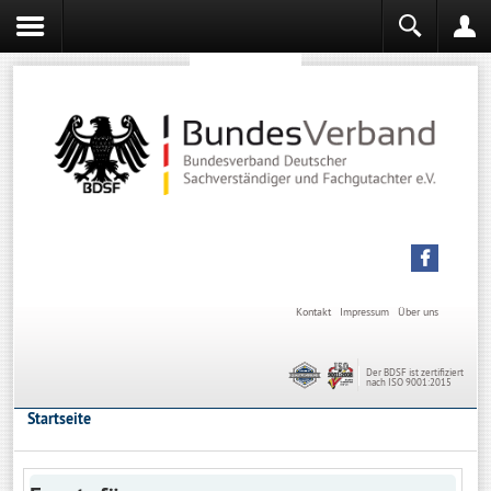
Sachverständiger werden
Sachverständiger Ausbildung
Kontakt
Impressum
Über uns
Der BDSF ist zertifiziert
nach ISO 9001:2015
Startseite