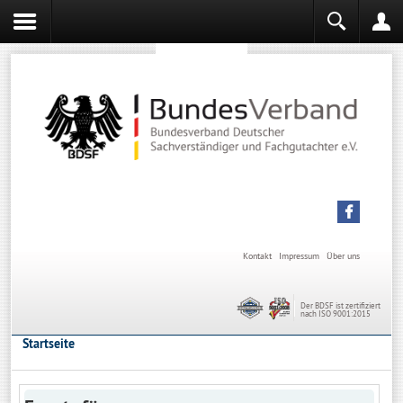
Sachverständiger werden
Sachverständiger Ausbildung
Kontakt
Impressum
Über uns
Der BDSF ist zertifiziert
nach ISO 9001:2015
Startseite