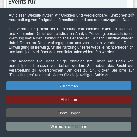
Events für
Auf dieser Website nutzen wir Cookies und vergleichbare Funktionen zur
Verarbeitung von Endgeräteinformationen und personenbezogenen Daten.
Samstag, 18. Juni 2022
Die Verarbeitung dient der Einbindung von Inhalten, externen Diensten
und Elementen Dritter, der statistischen Analyse/Messung, personalisierten
Keine Termine
Werbung sowie der Einbindung sozialer Medien. Je nach Funktion werden
dabei Daten an Dritte weitergegeben und von diesen verarbeitet. Diese
Einwilligung ist freiwillig, für die Nutzung unserer Website nicht erforderlich
und kann jederzeit über das Icon links unten widerrufen werden.
Bitte beachten Sie, dass einige Anbieter Ihre Daten auf Basis von
Datenschutzerklärung
Urheberrechtsnachweise
Nachhaltigkeit
berechtigtem Interesse verarbeiten werden. Sie haben das Recht der
Verarbeitung zu widersprechen. Um dies zu tun, klicken Sie bitte auf
Copyright © 2026. Bundesverband Deutscher
"Einstellungen"
und deaktivieren Sie die jeweiligen Anbieter.
Sachverständiger und Fachgutachter e.V..
Zustimmen
Ablehnen
Einstellungen
Weitere Informationen